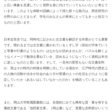
と広い事象を見通していく視野を身に付けていってもらいたいと考えて
います。このような体験や訓練によって得た様々な能力は、歴史研究の
分野のみにとどまらず、学生のみなさんの将来にとってもきっと役立つ
ものだと思います。
日本近世史では、同時代に記された古文書を解読する作業がとても重要
です。慣れるまでは古文書に書かれているくずし字（現在の字体でいう
と草書や行書のようなもの）はなかなか読めませんが、パズルを解くよ
うなイメージで勉強を重ねていき、読めるようになっていく過程は本当
に楽しいものだと思います。そして、一見何の変哲もない古文書史料
が、実はその時代の特徴を明瞭に示している場合や、江戸時代の歴史上
の人物の活動や法令が社会のあり方や普通の人々の生活をどのように規
定していたか（あるいはしていなかったのか）を物語っていることもあ
ります。
また、岡山大学附属図書館には、全国的にみても稀有な質・量を有する
藩政文書である「池田家文庫」（岡山藩）など、貴重な史料群がいくつ