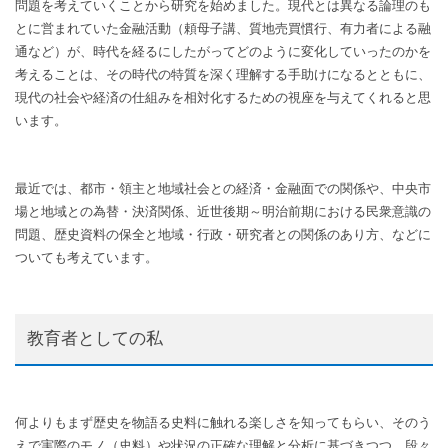
問題を考えていくことから研究を始めました。現代とは異なる論理のも
とに営まれていた金融活動（頼母子講、質地売買慣行、有力者による融
通など）が、時代を経るにしたがってどのように変化していったのかを
考えることは、その時代の特質を深く理解する手助けになるとともに、
現代の社会や経済の仕組みを相対化するための視座を与えてくれると思
います。
最近では、都市・領主と地域社会との経済・金融面での関係や、中央市
場と地域との為替・決済関係、近世後期～明治前期における民衆意識の
問題、歴史資料の保全と地域・行政・研究者との関係のあり方、などに
ついても考えています。
教育者としての私
何よりもまず歴史を物語る史料に触れる楽しさを知ってもらい、そのう
えで実際のモノ（史料）や状況の正確な理解と分析に基づきつつ、段々